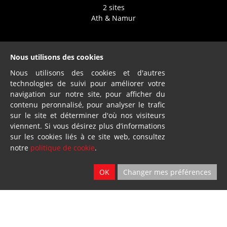
2 sites
Ath & Namur
Nous utilisons des cookies
Nous utilisons des cookies et d'autres
technologies de suivi pour améliorer votre
Dillies
navigation sur notre site, pour afficher du
contenu peronnalisé, pour analyser le trafic
SA
sur le site et déterminer d'où nos visiteurs
Blandain
viennent. Si vous désirez plus d’informations
sur les cookies liés à ce site web, consultez
notre
politique de cookie
.
© Loiselet 2025 By
Wavenet
OK
Changer mes préférences
FAQ
Conditions générales de vente
Protection des données